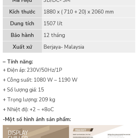
Mã Hiệu
3D/DC- SM
Kích thước
1880 x ( 710 + 20) x 2060 mm
Dung tích
1507 lít
Bảo hành
12 tháng
Xuất xứ
Berjaya- Malaysia
– Tính năng:
+ Điện áp: 230V/50Hz/1P
+ Công suất: 1080 W – 1190 W
+ Số lượng giá: 15
+ Trọng lượng: 209 kg
+ Nhiệt độ: +2 ~ +8oC
-Một số hình ảnh sản phẩm: