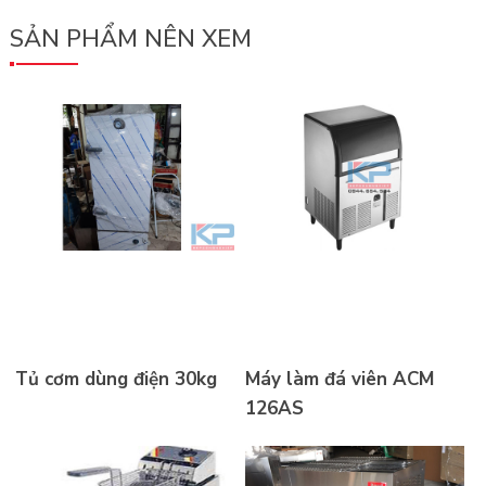
nhỏ
SẢN PHẨM NÊN XEM
Salamanda
11N
Tủ cơm dùng điện 30kg
Máy làm đá viên ACM
126AS