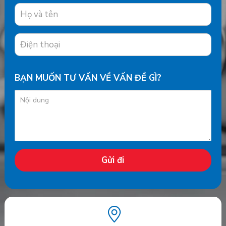
BẠN MUỐN TƯ VẤN VỀ VẤN ĐỀ GÌ?