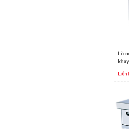
Lò n
khay
Liên 