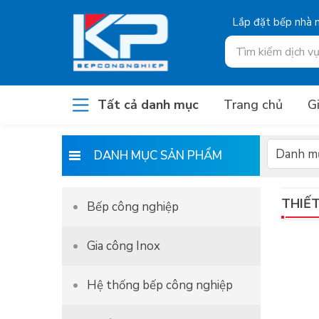
Lắp đặt bếp nhà
Bếp công nghiệp, Bếp
Tất cả danh mục
Trang chủ
Gi
nhà hàng, Bếp inox,
Bếp từ
DANH MỤC SẢN PHẨM
THIẾ
Bếp công nghiệp
Gia công Inox
Hệ thống bếp công nghiệp