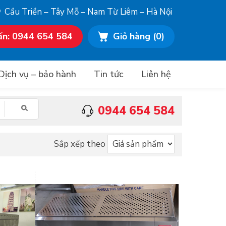
Cầu Triền – Tây Mỗ – Nam Từ Liêm – Hà Nội
ấn: 0944 654 584
Giỏ hàng
(0)
Dịch vụ – bảo hành
Tin tức
Liên hệ
0944 654 584
Sắp xếp theo