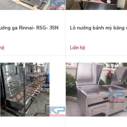
ướng ga Rinnai- RSG- 35N
Lò nướng bánh mỳ băng 
hệ
Liên hệ