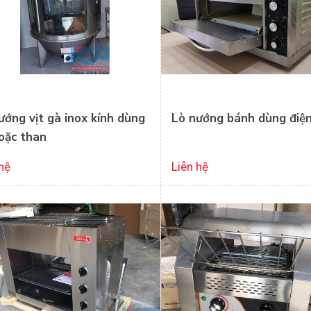
ướng vịt gà inox kính dùng
Lò nướng bánh dùng điệ
oặc than
hệ
Liên hệ