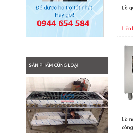
Lò q
Liên 
SẢN PHẨM CÙNG LOẠI
Lò n
công