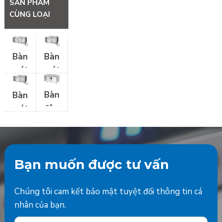
SẢN PHẨM
CÙNG LOẠI
Bàn
Bàn
mát
mát
3
2
Bàn
Bàn
cánh
cánh
đông
mát
Hoshizaki
1.5
2
2
mét
cánh
cánh
BS2DF6/Z
Hoshizaki
Bạn muốn được tư vấn
Chúng tôi cam kết bảo mật tuyệt đối thông tin cá
nhân của bạn.