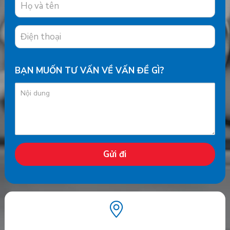
BẠN MUỐN TƯ VẤN VỀ VẤN ĐỀ GÌ?