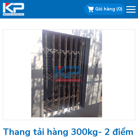
Giỏ hàng
(0)
Bếp công
nghiệp, Bếp
nhà hàng, Bếp
inox, Bếp từ
Thang tải hàng 300kg- 2 điểm