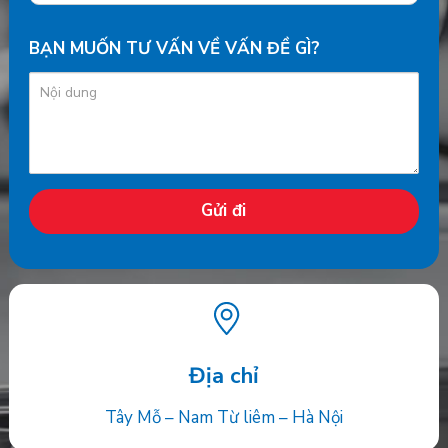
BẠN MUỐN TƯ VẤN VỀ VẤN ĐỀ GÌ?
Địa chỉ
Tây Mỗ – Nam Từ liêm – Hà Nội