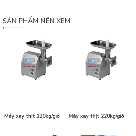
Model:
250mm
TC
SẢN PHẨM NÊN XEM
12
DENVER
Máy xay thịt 120kg/giờ
Máy xay thịt 220kg/giờ