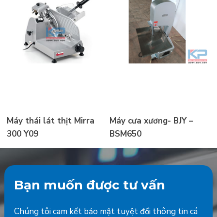
Máy thái lát thịt Mirra
Máy cưa xương- BJY –
300 Y09
BSM650
Bạn muốn được tư vấn
Chúng tôi cam kết bảo mật tuyệt đối thông tin cá