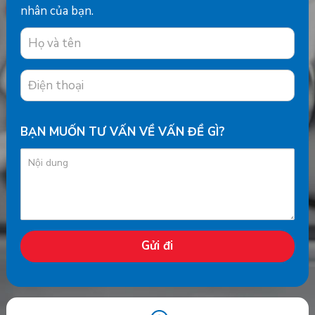
nhân của bạn.
BẠN MUỐN TƯ VẤN VỀ VẤN ĐỀ GÌ?