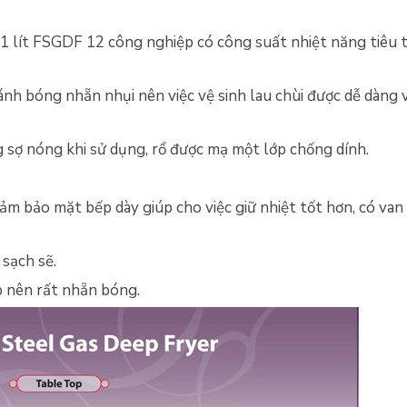
 lít FSGDF 12 công nghiệp có công suất nhiệt năng tiêu t
nh bóng nhẵn nhụi nên việc vệ sinh lau chùi được dễ dàng 
g sợ nóng khi sử dụng, rổ được mạ một lớp chống dính.
m bảo mặt bếp dày giúp cho việc giữ nhiệt tốt hơn, có van
 sạch sẽ.
p nên rất nhẵn bóng.