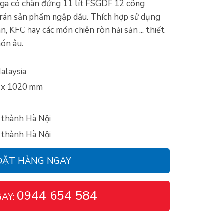
ga có chân đứng 11 lít FSGDF 12 công
 rán sản phẩm ngập dầu. Thích hợp sử dụng
n, KFC hay các món chiên ròn hải sản ... thiết
món âu.
alaysia
 x 1020 mm
i thành Hà Nội
i thành Hà Nội
ĐẶT HÀNG NGAY
0944 654 584
GAY: