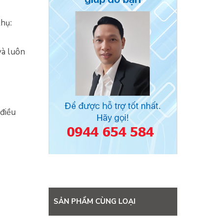
hụ:
và luôn
 điều
SẢN PHẨM CÙNG LOẠI