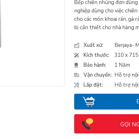
Bếp chiên nhúng đơn dùng 
nghiệp dùng cho việc chiên
cho các món khoai rán, gà rá
bị cần thiết cho nhà hàng 
Xuất xứ:
Berjaya- M
Kích thước:
310 x 715
Bảo hành:
1 Năm
Vận chuyển:
Hỗ trợ nộ
Lắp đặt:
Hỗ trợ nộ
GỌI N