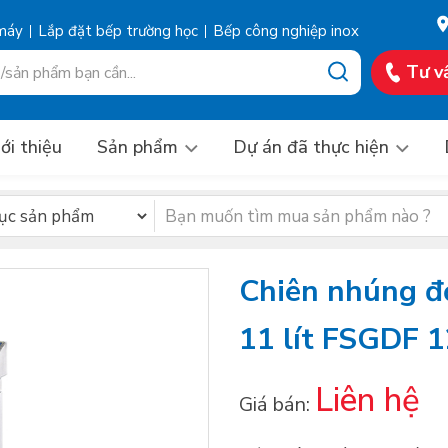
 máy
Lắp đặt bếp trường học
Bếp công nghiệp inox
Tư v
ới thiệu
Sản phẩm
Dự án đã thực hiện
Chiên nhúng đ
11 lít FSGDF 
Liên hệ
Giá bán: