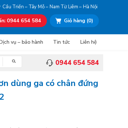
Cầu Triền – Tây Mỗ – Nam Từ Liêm – Hà Nội
ấn: 0944 654 584
Giỏ hàng
(0)
Dịch vụ – bảo hành
Tin tức
Liên hệ
0944 654 584
ơn dùng ga có chân đứng
12