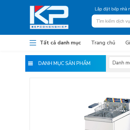
Lắp đặt bếp nhà
Bếp công nghiệp, Bếp
Tất cả danh mục
Trang chủ
Gi
nhà hàng, Bếp inox,
Bếp từ
DANH MỤC SẢN PHẨM